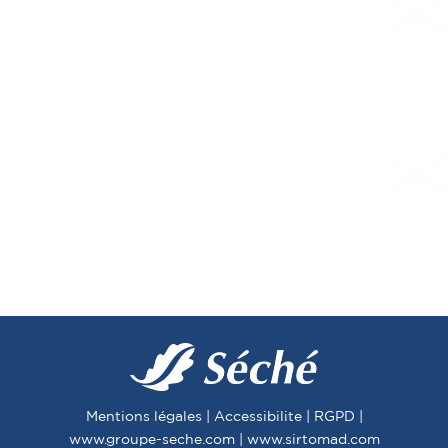
Mentions légales
|
Accessibilite
|
RGPD
|
www.groupe-seche.com
|
www.sirtomad.com